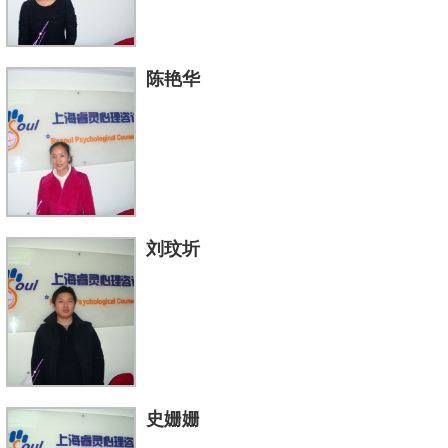
陈艳华
刘玟圻
史姗姗