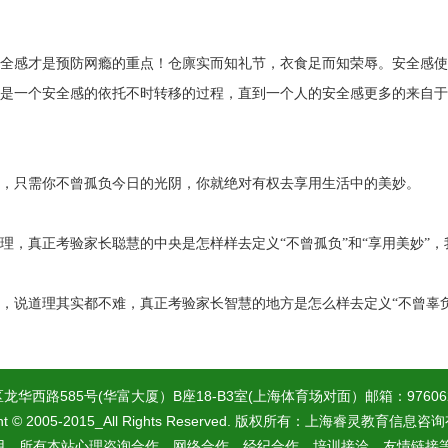
全感才是预防网瘾的重点！仓廪实而知礼节，衣食足而知荣辱。安全感使
是一个安全感的依托不时转移的过程，直到一个人的安全感更多的来自于
，只需你不曾孤负今日的光阴，你就绝对有权去享用生活中的美妙。
理，真正考验家长聪慧的中央是怎样样去定义“不曾孤负”和“享用美妙”
，说道理其实都不难，真正考验家长智慧的地方是怎么样去定义“不曾辜负
585号(华富大厦）B座18-B3室(上海体育场对面）邮箱：97606281@qq
ight © 2005-2015_All Rights Reserved. 版权所有：上海睿灵教育信息
，所有本站心理咨询合作、网络合作、经纪合作、培训接洽、友情链接等事宜，请