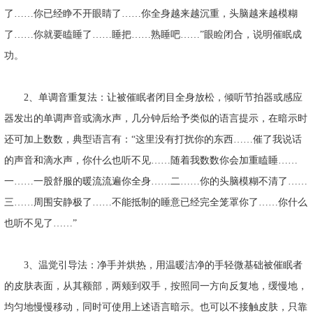
了……你已经睁不开眼睛了……你全身越来越沉重，头脑越来越模糊
了……你就要瞌睡了……睡把……熟睡吧……”眼睑闭合，说明催眠成
功。
2、单调音重复法：让被催眠者闭目全身放松，倾听节拍器或感应
器发出的单调声音或滴水声，几分钟后给予类似的语言提示，在暗示时
还可加上数数，典型语言有：“这里没有打扰你的东西……催了我说话
的声音和滴水声，你什么也听不见……随着我数数你会加重瞌睡……
一……一股舒服的暖流流遍你全身……二……你的头脑模糊不清了……
三……周围安静极了……不能抵制的睡意已经完全笼罩你了……你什么
也听不见了……”
3、温觉引导法：净手并烘热，用温暖洁净的手轻微基础被催眠者
的皮肤表面，从其额部，两颊到双手，按照同一方向反复地，缓慢地，
均匀地慢慢移动，同时可使用上述语言暗示。也可以不接触皮肤，只靠